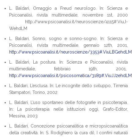
L. Baldari, Omaggio a Freud neurologo. In: Scienza e
Psicoanalisi, rivista multimediale, novembre 1st, 2000
http://www.psicoanalisi.it/neuroscienze/4115#.ViuJ-
WehdLM
L. Baldari, Sonno, sogno e sonno-sogno. In: Scienza e
Psicoanalisi, rivista multimediale, gennaio 12th, 2001,
http://www.psicoanalisi.it/neuroscienze/3353#.ViuLBGehdLM
L. Baldari, La postura. In: Scienza e Psicoanalisi, rivista
multimediale, febbraio 19th, 2001,
http://www.psicoanalisi.it/psicosomatica/3189#.ViuJJ2ehdLM
L. Baldari, L’esclusa. In: Le incognite dello sviluppo, Tirrenia
Stampatori, Torino, 2002
L. Baldari, L’uso spontaneo delle fotografie in psicoterapia.
In: La psicoterapia nelle istituzioni oggi, Grafo-Editor,
Messina, 2003
L. Baldari, Concezione psicoanalitica e micropsicoanalitica
della creatività. In: S. Rodighiero (a cura di), I confini naturali