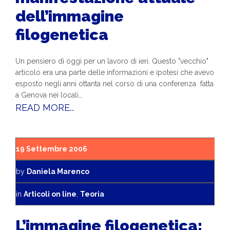
dell’immagine
filogenetica
Un pensiero di oggi per un lavoro di ieri. Questo "vecchio"
articolo era una parte delle informazioni e ipotesi che avevo
esposto negli anni ottanta nel corso di una conferenza fatta
a Genova nei locali…
READ MORE...
19 Settembre 2006
by
Daniela Marenco
in
Articoli on line
,
Teoria
L’immagine filogenetica: