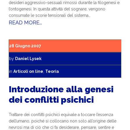
desideri aggressivo-sessuali rimossi durante la filogenesi e
l’ontogenesi. In questa attività del sognare, vengono
consumate le scorie tensionali del sistema…
READ MORE...
28 Giugno 2007
by
Daniel Lysek
in
Articoli on line
,
Teoria
Introduzione alla genesi
dei conflitti psichici
Trattare dei conflitti psichici equivale a toccare l’essenza
dell’umano, poiché si collocano non solo all’origine delle
nevrosi ma di ciò che ci fa desiderare, pensare, sentire e