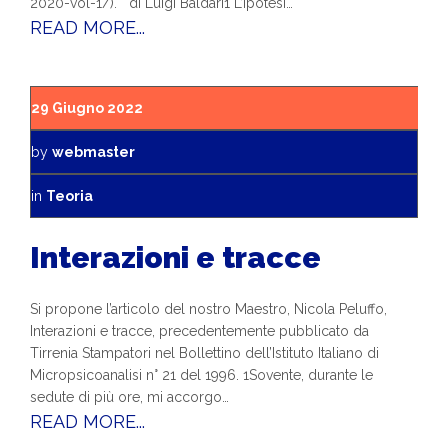
2020-vol-1/). di Luigi Baldari1 L’ipotesi…
READ MORE...
29 Giugno 2022
by
webmaster
in
Teoria
Interazioni e tracce
Si propone l’articolo del nostro Maestro, Nicola Peluffo,
Interazioni e tracce, precedentemente pubblicato da
Tirrenia Stampatori nel Bollettino dell’Istituto Italiano di
Micropsicoanalisi n° 21 del 1996. 1Sovente, durante le
sedute di più ore, mi accorgo…
READ MORE...