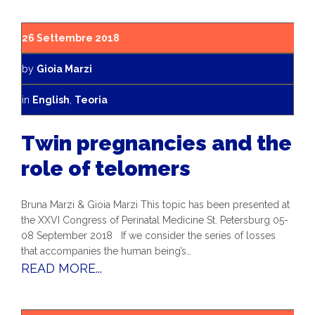
26 Settembre 2018
by
Gioia Marzi
in
English
,
Teoria
Twin pregnancies and the
role of telomers
Bruna Marzi & Gioia Marzi This topic has been presented at
the XXVI Congress of Perinatal Medicine St. Petersburg 05-
08 September 2018 If we consider the series of losses
that accompanies the human being’s…
READ MORE...