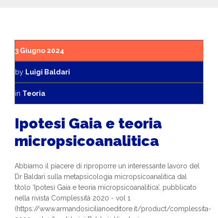
3 Giugno 2024
by
Luigi Baldari
in
Teoria
Ipotesi Gaia e teoria
micropsicoanalitica
Abbiamo il piacere di riproporre un interessante lavoro del
Dr Baldari sulla metapsicologia micropsicoanalitica dal
titolo ‘Ipotesi Gaia e teoria micropsicoanalitica’, pubblicato
nella rivista Complessità 2020 - vol 1
(https://www.armandosicilianoeditore.it/product/complessita-