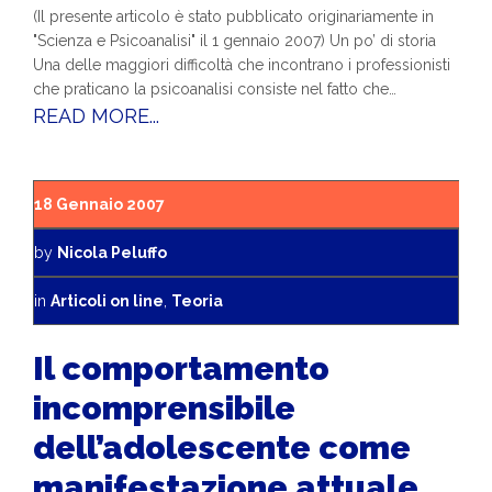
(Il presente articolo è stato pubblicato originariamente in
"Scienza e Psicoanalisi" il 1 gennaio 2007) Un po’ di storia
Una delle maggiori difficoltà che incontrano i professionisti
che praticano la psicoanalisi consiste nel fatto che…
READ MORE...
18 Gennaio 2007
by
Nicola Peluffo
in
Articoli on line
,
Teoria
Il comportamento
incomprensibile
dell’adolescente come
manifestazione attuale