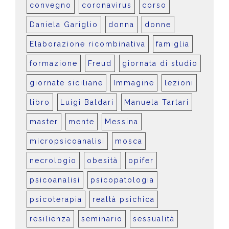
convegno
coronavirus
corso
Daniela Gariglio
donna
donne
Elaborazione ricombinativa
famiglia
formazione
Freud
giornata di studio
giornate siciliane
Immagine
lezioni
libro
Luigi Baldari
Manuela Tartari
master
mente
Messina
micropsicoanalisi
mosca
necrologio
obesità
opifer
psicoanalisi
psicopatologia
psicoterapia
realtà psichica
resilienza
seminario
sessualità