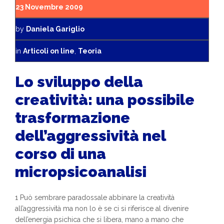
23 Novembre 2009
by
Daniela Gariglio
in
Articoli on line
,
Teoria
Lo sviluppo della
creatività: una possibile
trasformazione
dell’aggressività nel
corso di una
micropsicoanalisi
1 Può sembrare paradossale abbinare la creatività
all’aggressività ma non lo è se ci si riferisce al divenire
dell’energia psichica che si libera, mano a mano che