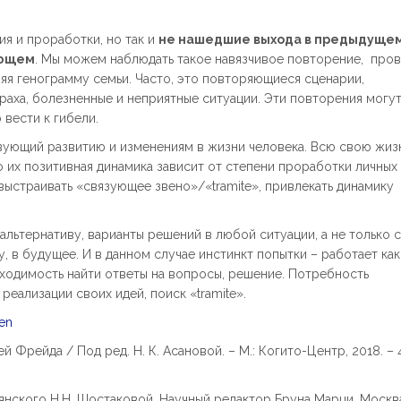
 и проработки, но так и
не нашедшие выхода в предыдуще
ующем
. Мы можем наблюдать такое навязчивое повторение, про
яя генограмму семьи. Часто, это повторяющиеся сценарии,
раха, болезненные и неприятные ситуации. Эти повторения могут
вести к гибели.
твующий развитию и изменениям в жизни человека. Всю свою жиз
 их позитивная динамика зависит от степени проработки личных 
выстраивать «связующее звено»/«tramite», привлекать динамику
альтернативу, варианты решений в любой ситуации, а не только 
 в будущее. И в данном случае инстинкт попытки – работает как
бходимость найти ответы на вопросы, решение. Потребность
еализации своих идей, поиск «tramite».
men
рейда / Под ред. Н. К. Асановой. – М.: Когито-Центр, 2018. – 
янского Н.Н. Шостаковой. Научный редактор Бруна Марци. Москв