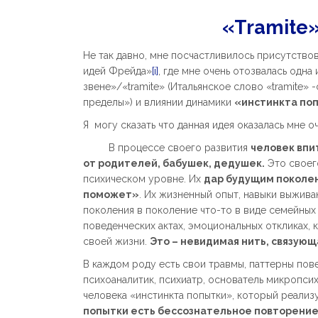
«Tramite»
Не так давно, мне посчастливилось присутство
идей Фрейда»
[i]
, где мне очень отозвалась одн
звене»/«tramite» (Итальянское слово «tramite»
пределы») и влиянии динамики
«инстинкта по
Я могу сказать что данная идея оказалась мне оч
В процессе своего развития
человек вп
от родителей, бабушек, дедушек.
Это своег
психическом уровне. Их
дар будущим поколе
поможет»
. Их жизненный опыт, навыки выживан
поколения в поколение что-то в виде семейных 
поведенческих актах, эмоциональных откликах,
своей жизни.
Это – невидимая нить, связующ
В каждом роду есть свои травмы, паттерны пов
психоаналитик, психиатр, основатель микропсих
человека «инстинкта попытки», который реализу
попытки есть бессознательное повторени