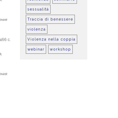
sessualità
Traccia di benessere
ения
violenza
Violenza nella coppia
466 с.
webinar
workshop
а,
ения