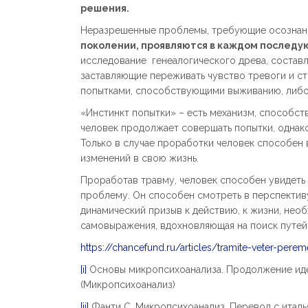
решения.
Неразрешенные проблемы, требующие осознания
поколении, проявляются в каждом послед
исследование генеалогического древа, составл
заставляющие переживать чувство тревоги и ст
попытками, способствующими выживанию, либо 
«Инстинкт попытки» – есть механизм, способс
человек продолжает совершать попытки, однако
Только в случае проработки человек способен 
изменений в свою жизнь.
Проработав травму, человек способен увидеть 
проблему. Он способен смотреть в перспективу,
динамический призыв к действию, к жизни, нео
самовыражения, вдохновляющая на поиск путей р
https://chancefund.ru/articles/tramite-veter-pere
[i]
Основы микропсихоанализа. Продолжение идей Ф
(Микропсихоанализ)
[ii]
Фанти С. Микропсихоанализ. Перевод с италь