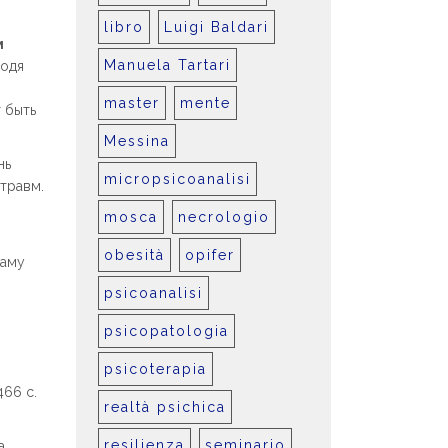
libro
Luigi Baldari
м
Manuela Tartari
водя
master
mente
 быть
Messina
нь
micropsicoanalisi
травм.
mosca
necrologio
obesità
opifer
саму
psicoanalisi
psicopatologia
psicoterapia
466 с.
realtà psichica
resilienza
seminario
а,