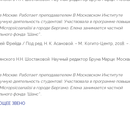
 в Москве. Работает преподавателем В Московском Институте
аучную деятельность студентов). Участвовала в программе повыш
Micropsicoanalisi
в городе Бергамо. Елена занимается частной
ьного фонда “Шанс” .
 Фрейда / Под ред. Н. К. Асановой. – М.: Когито-Центр, 2018. – 
ьянского Н.Н. Шостаковой. Научный редактор Бруна Марци. Москв
 в Москве. Работает преподавателем В Московском Институте
аучную деятельность студентов). Участвовала в программе повыш
Micropsicoanalisi
в городе Бергамо. Елена занимается частной
ьного фонда “Шанс” .
ЮЩЕЕ ЗВЕНО