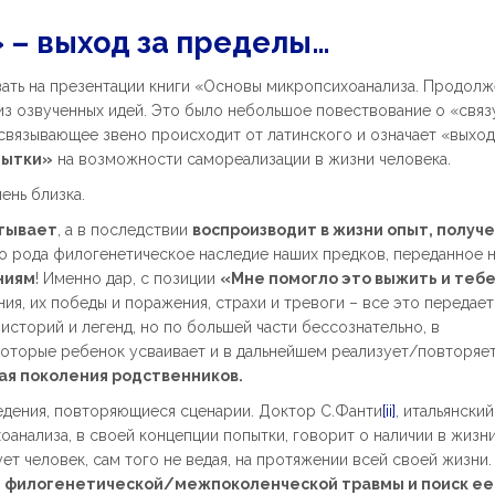
 – выход за пределы…
вать на презентации книги «Основы микропсихоанализа. Продол
а из озвученных идей. Это было небольшое повествование о «св
 -связывающее звено происходит от латинского и означает «выход
пытки»
на возможности самореализации в жизни человека.
ень близка.
итывает
, а в последствии
воспроизводит в жизни опыт, получ
о рода филогенетическое наследие наших предков, переданное н
ниям
! Именно дар, с позиции
«Мне помогло это выжить и теб
ия, их победы и поражения, страхи и тревоги – все это передает
историй и легенд, но по большей части бессознательно, в
 которые ребенок усваивает и в дальнейшем реализует/повторяет
ая поколения родственников.
едения, повторяющиеся сценарии. Доктор С.Фанти
[ii]
, итальянский
оанализа, в своей концепции попытки, говорит о наличии в жизн
ет человек, сам того не ведая, на протяжении всей своей жизни
е филогенетической/межпоколенческой травмы и поиск ее