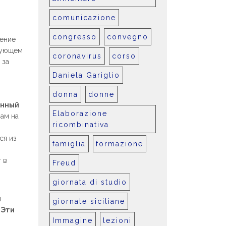
comunicazione
congresso
convegno
жение
язующем
coronavirus
corso
 за
Daniela Gariglio
donna
donne
енный
Elaborazione
ам на
ricombinativa
е
ся из
famiglia
formazione
 в
Freud
giornata di studio
и
giornate siciliane
.
Эти
Immagine
lezioni