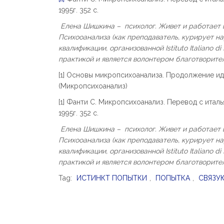
1995г. 352 с.
Елена Шишкина –
психолог. Живет и работает
Психооанализа (как преподаватель, курирует н
квалификации, организованной
Istituto
Italiano
di
практикой и является волонтером благотворител
[1] Основы микропсихоанализа. Продолжение идей
(Микропсихоанализ)
[1] Фанти С. Микропсихоанализ. Перевод с итал
1995г. 352 с.
Елена Шишкина –
психолог. Живет и работает
Психооанализа (как преподаватель, курирует н
квалификации, организованной
Istituto
Italiano
di
практикой и является волонтером благотворител
Tag:
ИСТИНКТ ПОПЫТКИ
,
ПОПЫТКА
,
СВЯЗУ