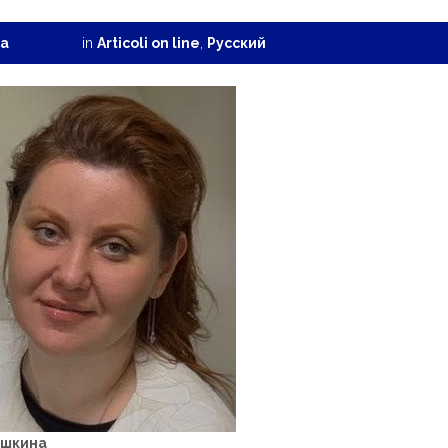
na
in
Articoli on line
,
Pусский
ишкина