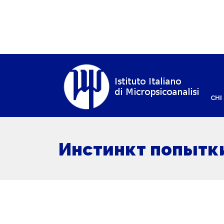
CHI
Инстинкт попытк