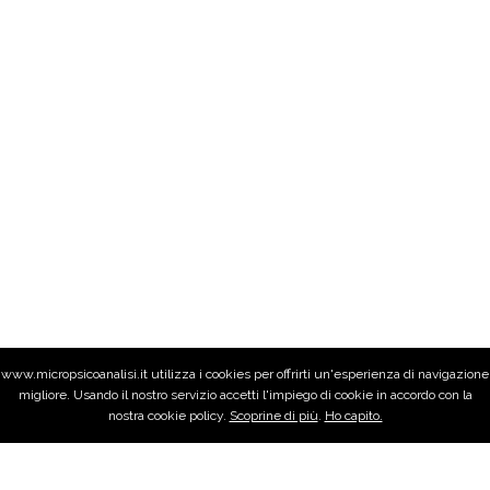
www.micropsicoanalisi.it utilizza i cookies per offrirti un'esperienza di navigazione
migliore. Usando il nostro servizio accetti l'impiego di cookie in accordo con la
nostra cookie policy.
Scoprine di più
.
Ho capito.