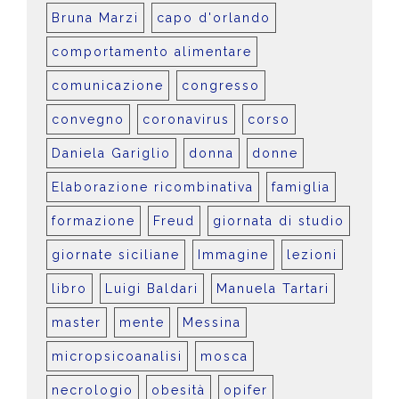
Bruna Marzi
capo d'orlando
comportamento alimentare
comunicazione
congresso
convegno
coronavirus
corso
Daniela Gariglio
donna
donne
Elaborazione ricombinativa
famiglia
formazione
Freud
giornata di studio
giornate siciliane
Immagine
lezioni
libro
Luigi Baldari
Manuela Tartari
master
mente
Messina
micropsicoanalisi
mosca
necrologio
obesità
opifer