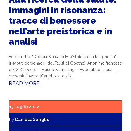
Immagini in risonanza:
tracce di benessere
nell’arte preistorica e in
analisi
Foto in alto: "Doppia Statua di Mefistofele e la Margherita"
(risaputi personaggi del Faust di Goethe). Anonimo francese
del XIX secolo – Museo Salar Jang – Hyderabad, India. Il
presente lavoro (Gariglio, 2015, N.…
READ MORE...
13 Luglio 2022
by
Daniela Gariglio