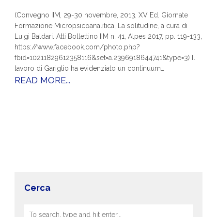
(Convegno IIM, 29-30 novembre, 2013, XV Ed. Giornate
Formazione Micropsicoanalitica, La solitudine, a cura di
Luigi Baldari. Atti Bollettino IIM n. 41, Alpes 2017, pp. 119-133,
https://www.facebook.com/photo.php?
fbid=10211829612358116&set=a.2396918644741&type=3) Il
lavoro di Gariglio ha evidenziato un continuum…
READ MORE...
Cerca