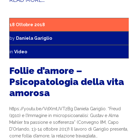
18 Ottobre 2018
by
Daniela Gariglio
in
Video
Follie d’amore –
Psicopatologia della vita
amorosa
https://youtu.be/VdXmtJVTzBg Daniela Gariglio. “Freud
(1910) e l’Immagine in micropsicoanalisi: Gustav e Alma
Mahler tra passione e sofferenza” (Convegno IIM, Capo
D’Orlando, 13-14 ottobre 2017) Il lavoro di Gariglio presenta,
come follia d’amore, la relazione travagliata…