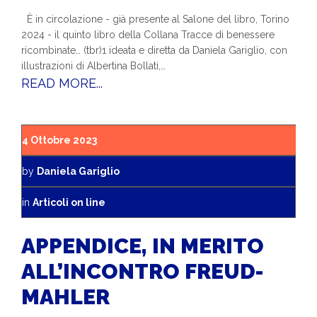
È in circolazione - già presente al Salone del libro, Torino
2024 - il quinto libro della Collana Tracce di benessere
ricombinate… (tbr)1 ideata e diretta da Daniela Gariglio, con
illustrazioni di Albertina Bollati,…
READ MORE...
4 Ottobre 2023
by
Daniela Gariglio
in
Articoli on line
APPENDICE, IN MERITO
ALL’INCONTRO FREUD-
MAHLER