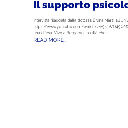
Il supporto psico
Intervista rilasciata dalla dott.ssa Bruna Marzi all’Un
https://www.youtube.com/watch?v=k9kLWQ49QM8&t=2
una difesa. Vivo a Bergamo, la città che…
READ MORE...