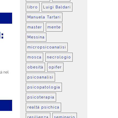
libro
Luigi Baldari
Manuela Tartari
master
mente
:
Messina
micropsicoanalisi
mosca
necrologio
obesità
opifer
tà nel
psicoanalisi
psicopatologia
psicoterapia
realtà psichica
resilienza
seminario