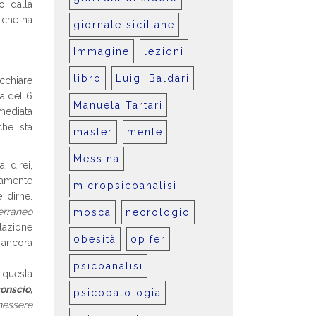
oi dalla
 che ha
giornate siciliane
Immagine
lezioni
libro
Luigi Baldari
cchiare
a del 6
Manuela Tartari
mmediata
che sta
master
mente
Messina
 direi,
giamente
micropsicoanalisi
 dirne.
erraneo
mosca
necrologio
azione
obesità
opifer
 ancora
psicoanalisi
 questa
onscio,
psicopatologia
nessere