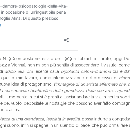
a N. 9 (composta nell’estate del 1909 a Toblach in Tirolo, oggi Do
1912 a Vienna), non mi son più sentita di assecondare il vissuto, com
 di
addio alla vita
, esente dalla
bipolarità calma-dramma
cui è stat
 in questo mio lavoro, come interiorizzazione del processo di
elabo
a nuova idea di protagonismo:
l’immagine di un artista affermato che,
la consapevole beatitudine della grandezza della sua arte, sapendo
ti il momento in cui si è pronti a lasciar andare la vita in neutra sobri
zare del vuoto, depositate le nostalgie che possono aver fatto compagn
po e anima.
ezza di una grandezza, lasciata in eredità
, possa indurre a congedar
ni suono, infin si spegne in un silenzio di pace, che può ormai fare