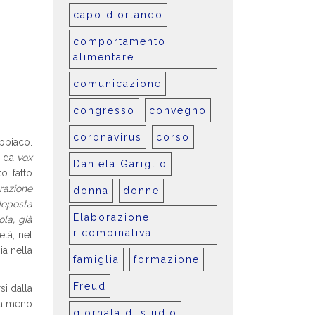
capo d'orlando
comportamento
alimentare
comunicazione
congresso
convegno
coronavirus
corso
bbiaco.
e da
vox
Daniela Gariglio
o fatto
razione
donna
donne
 deposta
Elaborazione
la, già
ricombinativa
età, nel
ia nella
famiglia
formazione
Freud
si dalla
 a meno
giornata di studio