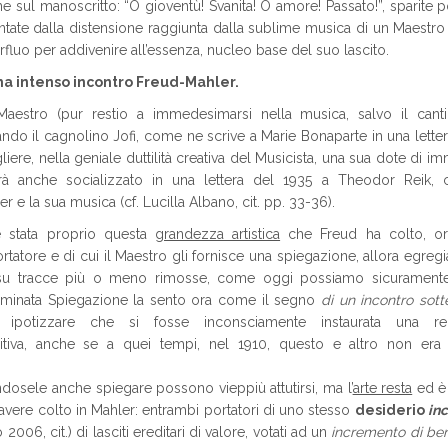
 sul manoscritto: “O gioventù! Svanita! O amore! Passato!”, sparite p
ntate dalla distensione raggiunta dalla sublime musica di un Maestro
rfluo per addivenire all’essenza, nucleo base del suo lascito.
 ma intenso incontro Freud-Mahler.
aestro (pur restio a immedesimarsi nella musica, salvo il canti
ndo il cagnolino Jofi, come ne scrive a Marie Bonaparte in una letter
liere, nella geniale duttilità creativa del Musicista, una sua dote di i
à anche socializzato in una lettera del 1935 a Theodor Reik, 
e la sua musica (cf. Lucilla Albano, cit. pp. 33-36).
e stata proprio questa
grandezza artistica
che Freud ha colto, ora
rtatore e di cui il Maestro gli fornisce una spiegazione, allora egre
ie su tracce più o meno rimosse, come oggi possiamo sicuramente
lluminata Spiegazione la sento ora come il segno
di un incontro sott
potizzare che si fosse inconsciamente instaurata una rel
ositiva, anche se a quei tempi, nel 1910, questo e altro non era
dosele anche spiegare possono vieppiù attutirsi, ma l’
arte resta
ed è
avere colto in Mahler: entrambi portatori di uno stesso
desiderio
inc
006, cit.) di lasciti ereditari di valore, votati ad un
incremento di be