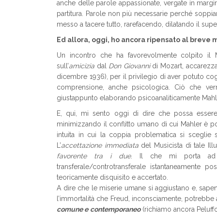
anche delle parole appassionate, vergate in margine
partitura. Parole non più necessarie perché soppia
messo a tacere tutto, rarefacendo, dilatando il supe
Ed allora, oggi, ho ancora ripensato al breve
Un incontro che ha favorevolmente colpito il M
sull’
amicizia
dal
Don Giovanni
di Mozart, accarezza
dicembre 1936), per il privilegio di aver potuto cog
comprensione, anche psicologica. Ciò che verr
giustappunto elaborando psicoanaliticamente Mahler 
E, qui, mi sento oggi di dire che possa esser
minimizzando il conflitto umano di cui Mahler è po
intuita in cui la coppia problematica si scegl
L’
accettazione immediata
del Musicista di tale I
favorente tra i due
. Il che mi porta ad i
transferale/controtransferale istantaneamente p
teoricamente disquisito e accertato.
A dire che le miserie umane si aggiustano e, sapen
l’immortalità che Freud, inconsciamente, potrebbe 
comune e contemporaneo
(richiamo ancora Peluffo 2