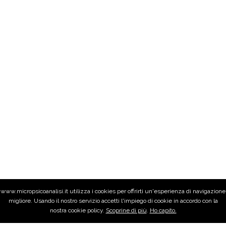
www.micropsicoanalisi.it utilizza i cookies per offrirti un'esperienza di navigazione
migliore. Usando il nostro servizio accetti l'impiego di cookie in accordo con la
nostra cookie policy.
Scoprine di più
.
Ho capito.