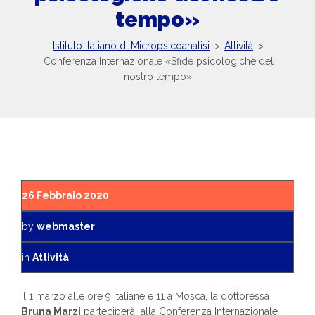
tempo»
Istituto Italiano di Micropsicoanalisi
>
Attività
>
Conferenza Internazionale «Sfide psicologiche del
nostro tempo»
26 Febbraio 2020
by
webmaster
in
Attività
Il 1 marzo alle ore 9 italiane e 11 a Mosca, la dottoressa
Bruna Marzi
parteciperà alla Conferenza Internazionale