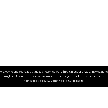
www.micropsicoanalisi.it utilizza i cookies per offrirti un'esperienza di navigazione
migliore. Usando il nostro servizio accetti l'impiego di cookie in accordo con la
nostra cookie policy.
Scoprine di più
.
Ho capito.