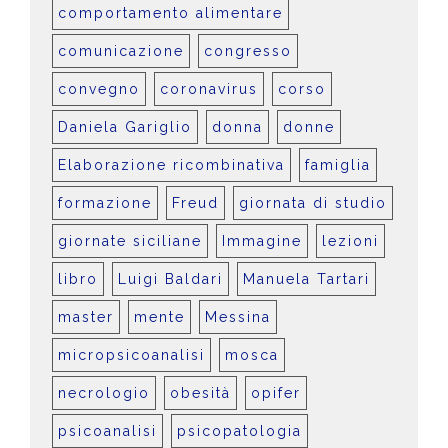
comportamento alimentare
comunicazione
congresso
convegno
coronavirus
corso
Daniela Gariglio
donna
donne
Elaborazione ricombinativa
famiglia
formazione
Freud
giornata di studio
giornate siciliane
Immagine
lezioni
libro
Luigi Baldari
Manuela Tartari
master
mente
Messina
micropsicoanalisi
mosca
necrologio
obesità
opifer
psicoanalisi
psicopatologia