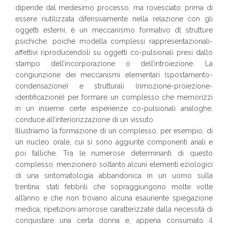
dipende dal medesimo processo, ma rovesciato: prima di
essere riutilizzata difensivamente nella relazione con gli
oggetti esterni, è un meccanismo formativo dl strutture
psichiche, poiché modella complessi rappresentazionali-
affettivi riproducendoli su oggetti co-pulsionali presi dallo
stampo dell’incorporazione o dell’introiezione. La
congiunzione dei meccanismi elementari (spostamento-
condensazione) e strutturali (rimozione-proiezione-
identificazione) per formare un complesso che memorizzi
in un insieme certe esperienze co-pulsionali analoghe,
conduce all’interiorizzazione di un vissuto.
Illustriamo la formazione di un complesso, per esempio, di
un nucleo orale, cui si sono aggiunte componenti anali e
poi falliche. Tra le numerose determinanti di questo
complesso, menzionerò soltanto alcuni elementi eziologici
di una sintomatologia abbandonica in un uomo sulla
trentina: stati febbrili che sopraggiungono molte volte
all’anno e che non trovano alcuna esauriente spiegazione
medica; ripetizioni amorose caratterizzate dalla necessità di
conquistare una certa donna e, appena consumato il