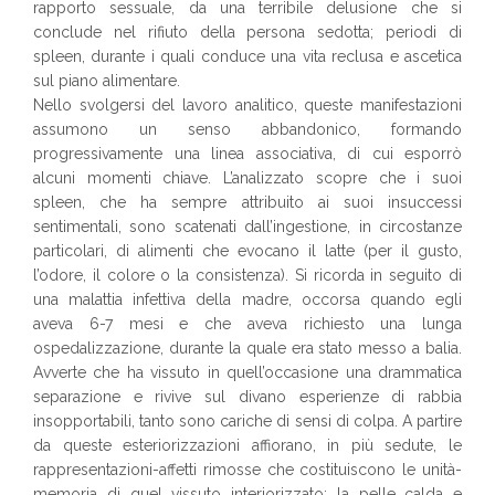
rapporto sessuale, da una terribile delusione che si
conclude nel rifiuto della persona sedotta; periodi di
spleen, durante i quali conduce una vita reclusa e ascetica
sul piano alimentare.
Nello svolgersi del lavoro analitico, queste manifestazioni
assumono un senso abbandonico, formando
progressivamente una linea associativa, di cui esporrò
alcuni momenti chiave. L’analizzato scopre che i suoi
spleen, che ha sempre attribuito ai suoi insuccessi
sentimentali, sono scatenati dall’ingestione, in circostanze
particolari, di alimenti che evocano il latte (per il gusto,
l’odore, il colore o la consistenza). Si ricorda in seguito di
una malattia infettiva della madre, occorsa quando egli
aveva 6-7 mesi e che aveva richiesto una lunga
ospedalizzazione, durante la quale era stato messo a balia.
Avverte che ha vissuto in quell’occasione una drammatica
separazione e rivive sul divano esperienze di rabbia
insopportabili, tanto sono cariche di sensi di colpa. A partire
da queste esteriorizzazioni affiorano, in più sedute, le
rappresentazioni-affetti rimosse che costituiscono le unità-
memoria di quel vissuto interiorizzato: la pelle calda e