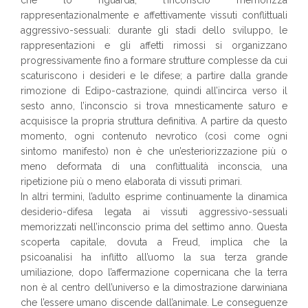
che lo riguarda, l’inconscio memorizza
rappresentazionalmente e affettivamente vissuti conflittuali
aggressivo-sessuali: durante gli stadi dello sviluppo, le
rappresentazioni e gli affetti rimossi si organizzano
progressivamente fino a formare strutture complesse da cui
scaturiscono i desideri e le difese; a partire dalla grande
rimozione di Edipo-castrazione, quindi all’incirca verso il
sesto anno, l’inconscio si trova mnesticamente saturo e
acquisisce la propria struttura definitiva. A partire da questo
momento, ogni contenuto nevrotico (così come ogni
sintomo manifesto) non è che un’esteriorizzazione più o
meno deformata di una conflittualità inconscia, una
ripetizione più o meno elaborata di vissuti primari.
In altri termini, l’adulto esprime continuamente la dinamica
desiderio-difesa legata ai vissuti aggressivo-sessuali
memorizzati nell’inconscio prima del settimo anno. Questa
scoperta capitale, dovuta a Freud, implica che la
psicoanalisi ha inflitto all’uomo la sua terza grande
umiliazione, dopo l’affermazione copernicana che la terra
non è al centro dell’universo e la dimostrazione darwiniana
che l’essere umano discende dall’animale. Le conseguenze