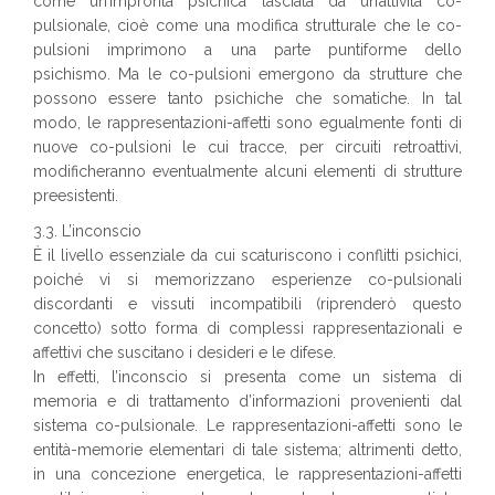
come un’impronta psichica lasciata da un’attività co-
pulsionale, cioè come una modifica strutturale che le co-
pulsioni imprimono a una parte puntiforme dello
psichismo. Ma le co-pulsioni emergono da strutture che
possono essere tanto psichiche che somatiche. In tal
modo, le rappresentazioni-affetti sono egualmente fonti di
nuove co-pulsioni le cui tracce, per circuiti retroattivi,
modificheranno eventualmente alcuni elementi di strutture
preesistenti.
3.3. L’inconscio
È il livello essenziale da cui scaturiscono i conflitti psichici,
poiché vi si memorizzano esperienze co-pulsionali
discordanti e vissuti incompatibili (riprenderò questo
concetto) sotto forma di complessi rappresentazionali e
affettivi che suscitano i desideri e le difese.
In effetti, l’inconscio si presenta come un sistema di
memoria e di trattamento d’informazioni provenienti dal
sistema co-pulsionale. Le rappresentazioni-affetti sono le
entità-memorie elementari di tale sistema; altrimenti detto,
in una concezione energetica, le rappresentazioni-affetti