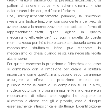
utero-infantile si traduce con la presenza nell’inconscio di
pattern di azione motrice – o schemi dinamici – che
determinano i desideri, le difese e i fantasmi.
Così, micropsicoanaliticamente parlando, la rimozione
riveste una triplice funzione, corrispondente a tre livelli di
azione: suscita la memorizzazione inconscia sotto forma di
rappresentazioni-affetti; quindi agisce in quanto
meccanismo efficiente dell’inconscio rimodellando questa
memoria (ecco perché è interessante considerarla come un
meccanismo strutturale); infine può elaborarsi in
meccanismo di difesa quando esista una necessità legata
alla tensione.
Per quanto concerne la proiezione e l’identificazione, esse
si combinano con la rimozione per creare la struttura
inconscia e come quest’ultima, possono secondariamente
assurgere a difesa. La proiezione espelle co-
pulsionalmente la carica di un complesso su di un altro,
modellandolo così a propria immagine. Prima di essere un
meccanismo di difesa che raggira l’Io trasponendo
all’esterno qualcosa che gli è proprio, essa è dunque
essenzialmente intrapsichica e strutturale. L’identificazione