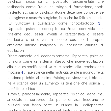
psichico riposa su un postulato fondamentale che
testimonia come Freud, neurologo di formazione, abbia
trasferito sul piano psichico alcune delle sue conoscenze
biologiche e neurofisiologiche, fatto che tra l’altro ha spinto
F.J. Sulloway a qualificarlo come “criptobiologo”
3
.
L’apparato psichico concepito da Freud condivide con
l’insieme degli esseri viventi la caratteristica di essere
eccitabile e di dover mantenere costante il proprio
ambiente interno, malgrado un incessante afflusso di
eccitazioni.
Dinamicamente ed economicamente, l’apparato psichico
funziona come un sistema riflesso che riceve eccitazioni
alla sua estremità sensitiva e le scarica alla terminazione
motoria
4
. Tale scarica nella motricità tende a ricondurre la
tensione psichica al minimo fisiologico; viceversa, il blocco
nella scarica crea un aumento di tensione che spiega il
conflitto psichico.
Tuttavia, paradossalmente, l’apparato psichico viene mal
articolato al corporeo. Dal punto di vista freudiano le
pulsioni non fanno parte, in quanto tali, dell’apparato
psichico. Esse sono radicate nel biologico e si limitano a