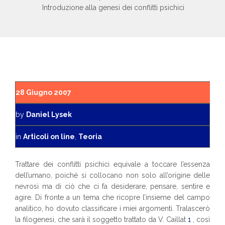
Introduzione alla genesi dei conflitti psichici
28 Giugno 2007
by
Daniel Lysek
in
Articoli on line
,
Teoria
Trattare dei conflitti psichici equivale a toccare l’essenza
dell’umano, poiché si collocano non solo all’origine delle
nevrosi ma di ciò che ci fa desiderare, pensare, sentire e
agire. Di fronte a un tema che ricopre l’insieme del campo
analitico, ho dovuto classificare i miei argomenti. Tralascerò
la filogenesi, che sarà il soggetto trattato da V. Caillat
1
, così