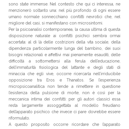
sono state immense. Nel contesto che qui ci interessa, ne
menzionerò soltanto una: nel più profondo di ogni essere
umano normale sonnecchiano conflitti nevrotici che, nel
migliore del casi, si manifestano con microsintomi.
Per la psicoanalisi contemporanea, la causa ultima di questa
disposizione naturale ai conflitti psichici sembra ormai
accertata: al di là delle costrizioni della vita sociale, della
dipendenza particolarmente lunga del bambino, dei suoi
bisogni relazionali e affettivi mai pienamente esauditi, delle
difficoltà a sottomettersi alla ferula dell’educazione,
dell’immaturità fisiologica del lattante e degli stati di
minaccia che egli vive, occorre ricercarla nell’irriducibile
opposizione tra Eros e Thanatos. Se l’esperienza
micropsicoanalitica non tende a rimettere in questione
l’esistenza della pulsione di morte, non è così per la
meccanica intima dei conflitti: per gli autori classici essa
resta largamente assoggettata al modello freudiano
dell’apparato psichico che invece ci pare dovrebbe essere
riformulato.
A questo proposito occorre ricordare che l’apparato