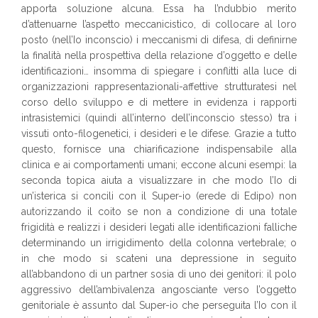
apporta soluzione alcuna. Essa ha l’ndubbio merito
d’attenuarne l’aspetto meccanicistico, di collocare al loro
posto (nell’Io inconscio) i meccanismi di difesa, di definirne
la finalità nella prospettiva della relazione d’oggetto e delle
identificazioni… insomma di spiegare i conflitti alla luce di
organizzazioni rappresentazionali-affettive strutturatesi nel
corso dello sviluppo e di mettere in evidenza i rapporti
intrasistemici (quindi all’interno dell’inconscio stesso) tra i
vissuti onto-filogenetici, i desideri e le difese. Grazie a tutto
questo, fornisce una chiarificazione indispensabile alla
clinica e ai comportamenti umani; eccone alcuni esempi: la
seconda topica aiuta a visualizzare in che modo l’Io di
un’isterica si concili con il Super-io (erede di Edipo) non
autorizzando il coito se non a condizione di una totale
frigidità e realizzi i desideri legati alle identificazioni falliche
determinando un irrigidimento della colonna vertebrale; o
in che modo si scateni una depressione in seguito
all’abbandono di un partner sosia di uno dei genitori: il polo
aggressivo dell’ambivalenza angosciante verso l’oggetto
genitoriale è assunto dal Super-io che perseguita l’Io con il