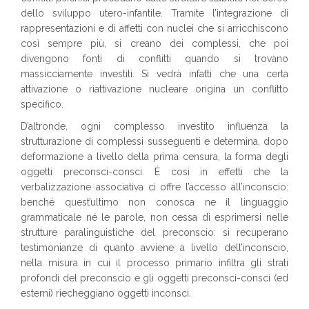
dello sviluppo utero-infantile. Tramite l’integrazione di
rappresentazioni e di affetti con nuclei che si arricchiscono
così sempre più, si creano dei complessi, che poi
divengono fonti di conflitti quando si trovano
massicciamente investiti. Si vedrà infatti che una certa
attivazione o riattivazione nucleare origina un conflitto
specifico.
D’altronde, ogni complesso investito influenza la
strutturazione di complessi susseguenti e determina, dopo
deformazione a livello della prima censura, la forma degli
oggetti preconsci-consci. È così in effetti che la
verbalizzazione associativa ci offre l’accesso all’inconscio:
benché quest’ultimo non conosca ne il linguaggio
grammaticale né le parole, non cessa di esprimersi nelle
strutture paralinguistiche del preconscio: si recuperano
testimonianze di quanto avviene a livello dell’inconscio,
nella misura in cui il processo primario infiltra gli strati
profondi del preconscio e gli oggetti preconsci-consci (ed
esterni) riecheggiano oggetti inconsci.