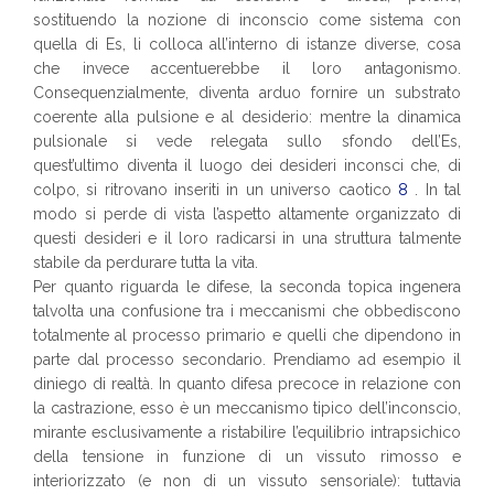
sostituendo la nozione di inconscio come sistema con
quella di Es, li colloca all’interno di istanze diverse, cosa
che invece accentuerebbe il loro antagonismo.
Consequenzialmente, diventa arduo fornire un substrato
coerente alla pulsione e al desiderio: mentre la dinamica
pulsionale si vede relegata sullo sfondo dell’Es,
quest’ultimo diventa il luogo dei desideri inconsci che, di
colpo, si ritrovano inseriti in un universo caotico
8
. In tal
modo si perde di vista l’aspetto altamente organizzato di
questi desideri e il loro radicarsi in una struttura talmente
stabile da perdurare tutta la vita.
Per quanto riguarda le difese, la seconda topica ingenera
talvolta una confusione tra i meccanismi che obbediscono
totalmente al processo primario e quelli che dipendono in
parte dal processo secondario. Prendiamo ad esempio il
diniego di realtà. In quanto difesa precoce in relazione con
la castrazione, esso è un meccanismo tipico dell’inconscio,
mirante esclusivamente a ristabilire l’equilibrio intrapsichico
della tensione in funzione di un vissuto rimosso e
interiorizzato (e non di un vissuto sensoriale): tuttavia