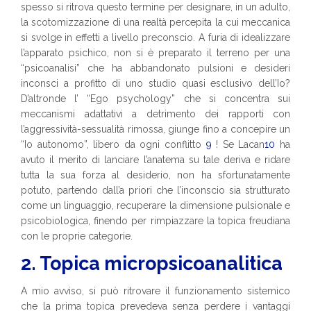
spesso si ritrova questo termine per designare, in un adulto,
la scotomizzazione di una realtà percepita la cui meccanica
si svolge in effetti a livello preconscio. A furia di idealizzare
l’apparato psichico, non si è preparato il terreno per una
“psicoanalisi” che ha abbandonato pulsioni e desideri
inconsci a profitto di uno studio quasi esclusivo dell’Io?
D’altronde l’ “Ego psychology” che si concentra sui
meccanismi adattativi a detrimento dei rapporti con
l’aggressività-sessualità rimossa, giunge fino a concepire un
“Io autonomo”, libero da ogni conflitto
9
! Se Lacan
10
ha
avuto il merito di lanciare l’anatema su tale deriva e ridare
tutta la sua forza al desiderio, non ha sfortunatamente
potuto, partendo dall’a priori che l’inconscio sia strutturato
come un linguaggio, recuperare la dimensione pulsionale e
psicobiologica, finendo per rimpiazzare la topica freudiana
con le proprie categorie.
2. Topica micropsicoanalitica
A mio avviso, si può ritrovare il funzionamento sistemico
che la prima topica prevedeva senza perdere i vantaggi