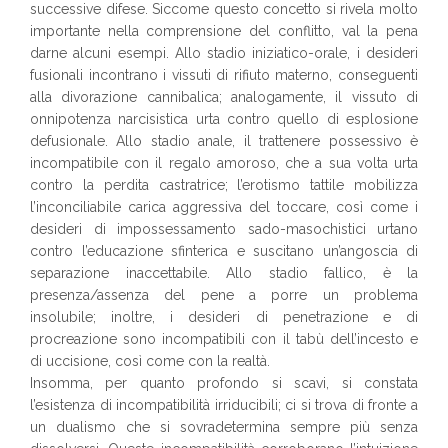
successive difese. Siccome questo concetto si rivela molto
importante nella comprensione del conflitto, val la pena
darne alcuni esempi. Allo stadio iniziatico-orale, i desideri
fusionali incontrano i vissuti di rifiuto materno, conseguenti
alla divorazione cannibalica; analogamente, il vissuto di
onnipotenza narcisistica urta contro quello di esplosione
defusionale. Allo stadio anale, il trattenere possessivo è
incompatibile con il regalo amoroso, che a sua volta urta
contro la perdita castratrice; l’erotismo tattile mobilizza
l’inconciliabile carica aggressiva del toccare, così come i
desideri di impossessamento sado-masochistici urtano
contro l’educazione sfinterica e suscitano un’angoscia di
separazione inaccettabile. Allo stadio fallico, è la
presenza/assenza del pene a porre un problema
insolubile; inoltre, i desideri di penetrazione e di
procreazione sono incompatibili con il tabù dell’incesto e
di uccisione, così come con la realtà.
Insomma, per quanto profondo si scavi, si constata
l’esistenza di incompatibilità irriducibili; ci si trova di fronte a
un dualismo che si sovradetermina sempre più senza