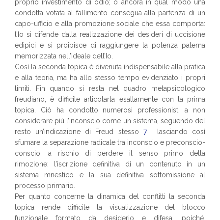
proprio investimento di odio; o ancora in qual modo una
condotta votata al fallimento consegua alla partenza di un
capo-ufficio e alla promozione sociale che essa comporta:
l’Io si difende dalla realizzazione dei desideri di uccisione
edipici e si proibisce di raggiungere la potenza paterna
memorizzata nell’ideale dell’Io.
Così la seconda topica è divenuta indispensabile alla pratica
e alla teoria, ma ha allo stesso tempo evidenziato i propri
limiti. Fin quando si resta nel quadro metapsicologico
freudiano, è difficile articolarla esattamente con la prima
topica. Ciò ha condotto numerosi professionisti a non
considerare più l’inconscio come un sistema, seguendo del
resto un’indicazione di Freud stesso
7
, lasciando così
sfumare la separazione radicale tra inconscio e preconscio-
conscio, a rischio di perdere il senso primo della
rimozione: l’iscrizione definitiva di un contenuto in un
sistema mnestico e la sua definitiva sottomissione al
processo primario.
Per quanto concerne la dinamica del conflitti la seconda
topica rende difficile la visualizzazione del blocco
funzionale formato da desiderio e difesa, poiché,