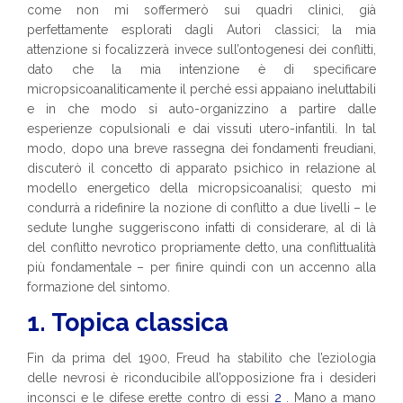
come non mi soffermerò sui quadri clinici, già
perfettamente esplorati dagli Autori classici; la mia
attenzione si focalizzerà invece sull’ontogenesi dei conflitti,
dato che la mia intenzione è di specificare
micropsicoanaliticamente il perché essi appaiano ineluttabili
e in che modo si auto-organizzino a partire dalle
esperienze copulsionali e dai vissuti utero-infantili. In tal
modo, dopo una breve rassegna dei fondamenti freudiani,
discuterò il concetto di apparato psichico in relazione al
modello energetico della micropsicoanalisi; questo mi
condurrà a ridefinire la nozione di conflitto a due livelli – le
sedute lunghe suggeriscono infatti di considerare, al di là
del conflitto nevrotico propriamente detto, una conflittualità
più fondamentale – per finire quindi con un accenno alla
formazione del sintomo.
1. Topica classica
Fin da prima del 1900, Freud ha stabilito che l’eziologia
delle nevrosi è riconducibile all’opposizione fra i desideri
inconsci e le difese erette contro di essi
2
. Mano a mano