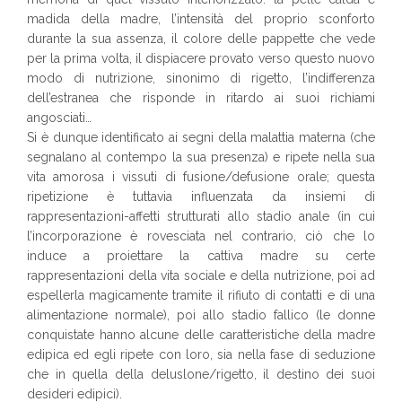
madida della madre, l’intensità del proprio sconforto
durante la sua assenza, il colore delle pappette che vede
per la prima volta, il dispiacere provato verso questo nuovo
modo di nutrizione, sinonimo di rigetto, l’indifferenza
dell’estranea che risponde in ritardo ai suoi richiami
angosciati…
Si è dunque identificato ai segni della malattia materna (che
segnalano al contempo la sua presenza) e ripete nella sua
vita amorosa i vissuti di fusione/defusione orale; questa
ripetizione è tuttavia influenzata da insiemi di
rappresentazioni-affetti strutturati allo stadio anale (in cui
l’incorporazione è rovesciata nel contrario, ciò che lo
induce a proiettare la cattiva madre su certe
rappresentazioni della vita sociale e della nutrizione, poi ad
espellerla magicamente tramite il rifiuto di contatti e di una
alimentazione normale), poi allo stadio fallico (le donne
conquistate hanno alcune delle caratteristiche della madre
edipica ed egli ripete con loro, sia nella fase di seduzione
che in quella della deluslone/rigetto, il destino dei suoi
desideri edipici).