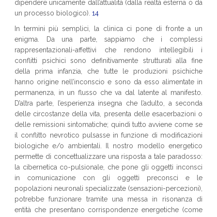
dipendere unicamente dall’attualità (dalla realtà esterna o da
un processo biologico).
14
In termini più semplici, la clinica ci pone di fronte a un
enigma. Da una parte, sappiamo che i complessi
rappresentazionali-affettivi che rendono intellegibili i
conflitti psichici sono definitivamente strutturati alla fine
della prima infanzia, che tutte le produzioni psichiche
hanno origine nell’inconscio e sono da esso alimentate in
permanenza, in un flusso che va dal latente al manifesto.
D’altra parte, l’esperienza insegna che l’adulto, a seconda
delle circostanze della vita, presenta delle esacerbazioni o
delle remissioni sintomatiche; quindi tutto avviene come se
il conflitto nevrotico pulsasse in funzione di modificazioni
biologiche e/o ambientali. Il nostro modello energetico
permette di concettualizzare una risposta a tale paradosso:
la cibernetica co-pulsionale, che pone gli oggetti inconsci
in comunicazione con gli oggetti preconsci e le
popolazioni neuronali specializzate (sensazioni-percezioni),
potrebbe funzionare tramite una messa in risonanza di
entità che presentano corrispondenze energetiche (come