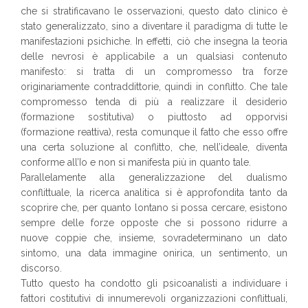
che si stratificavano le osservazioni, questo dato clinico è
stato generalizzato, sino a diventare il paradigma di tutte le
manifestazioni psichiche. In effetti, ciò che insegna la teoria
delle nevrosi è applicabile a un qualsiasi contenuto
manifesto: si tratta di un compromesso tra forze
originariamente contraddittorie, quindi in conflitto. Che tale
compromesso tenda di più a realizzare il desiderio
(formazione sostitutiva) o piuttosto ad opporvisi
(formazione reattiva), resta comunque il fatto che esso offre
una certa soluzione al conflitto, che, nell’ideale, diventa
conforme all’Io e non si manifesta più in quanto tale.
Parallelamente alla generalizzazione del dualismo
conflittuale, la ricerca analitica si è approfondita tanto da
scoprire che, per quanto lontano si possa cercare, esistono
sempre delle forze opposte che si possono ridurre a
nuove coppie che, insieme, sovradeterminano un dato
sintomo, una data immagine onirica, un sentimento, un
discorso.
Tutto questo ha condotto gli psicoanalisti a individuare i
fattori costitutivi di innumerevoli organizzazioni conflittuali,