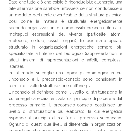
Dato che tutto ciò che esiste è riconducibile all’energia, una
tale affermazione sarebbe un’ovvietà se non conducesse a
un modello pertinente e verificabile della struttura psichica:
così come la materia è strutturata energeticamente
secondo organizzazioni di complessità crescente fino alle
molteplici espressioni del vivente (particelle, atomi,
molecole, cellule, tessuti, organi), lo psichismo appare
strutturato in organizzazioni energetiche sempre più
specializzate all’interno del biologico (rappresentazioni e
affetti, insiemi di rappresentazioni e affetti, complessi,
istanze).
In tal modo si coglie una topica psicobiologica in cui
l’inconscio e il preconscio-conscio sono considerati in
termini di livelli di strutturazione dell’energia.
L’inconscio si definisce come il livello di strutturazione la
cui energetica è caratterizzata dal principio di piacere e dal
processo primario. Il preconscio-conscio costituisce un
livello di strutturazione più elaborato, la cui energetica
risponde al principio di realtà e al processo secondario.
Ognuno di questi due livelli si differenzia in organizzazioni
energetiche che ricoprono un ruolo specializzato; sono le