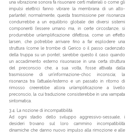
una vibrazione sonora fa risuonare certi materiali o come gli
impulsi elettrici fanno vibrare la membrana di un alto-
parlante); normalmente, questa trasmissione per risonanza
condurrebbe a un equilibrio globale dei diversi sistemi
componenti l’essere umano ma, in certe circostanze, si
produrrebbe un’amplificazione difettosa, come un effetto
larsen, che potrebbe arrivare fino a far esplodere una
struttura (come le trombe di Gerico o il passo cadenzato
della truppa su un ponte); sarebbe questo il caso quando
un accadimento esterno risuonasse in una certa struttura
del preconscio che, a sua volta, fosse attivata dalla
trasmissione di un’informazione-choc inconscia; la
risonanza tra l’attuale/esterno e un passato in ritorno di
rimosso creerebbe allora un’amplificazione a livello
preconscio, la cui traduzione consisterebbe in una vampata
sintomatica.
3.4. La nozione di incompatibilità
Ad ogni stadio dello sviluppo aggressivo-sessuale, i
desideri trovano sul loro cammino incompatibilità
dinamiche che danno nuovo impulso alla rimozione e alle