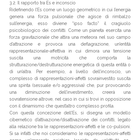
3.2. Il rapporto tra Es e inconscio
Ridefinendo l’Es come un luogo geometrico in cui l’energia
genera una forza pulsionale che agisce di rimbalzo
sull’energia, esso diviene “ipso facto” il cragiuolo
psicobiologico dei conflitti. Come un pianeta esercita una
forza gravitazionale che attira una meteora nel suo campo
d’attrazione e provoca una deflagrazione, un’entità
rappresentazionale-affettiva in cui dimora una tensione
suscita una motricità che comporta la
strutturazione/destrutturazione energetica di questa entità o
di un’altra. Per esempio, a livello dell’inconscio, un
complesso di rappresentazioni-affetti sovrainvestito suscita
una spinta (sessuale e/o aggressiva) che, pur provocando
una diminuzione dell’investimento, creerà una
sovratensione altrove, nel caso in cui si trovi in opposizione
con il dinamismo che quest’altro complesso profila.
Con questa concezione dell’Es, si disegna un modello
cibernetico d’attivazione/disattivazione dei conflitti, legato
alla relazione tra le rappresentazioni-affetti e le co-pulsioni.
Si sa infatti che noi consideriamo le rappresentazioni-affetti