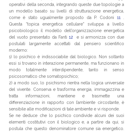
operativi della seconda, integrando queste due topologie a
un modello basato su livelli di strutturazione energetica,
come è stato ugualmente proposto da P. Codoni
11
.
Questa “topica energetica cellulare” sviluppa a livello
psicobiologico il modello dell’organizzazione energetica
del vuoto presentato da Fanti
1
2
e si armonizza con due
postulati largamente accettati dal pensiero scientifico
moderno:
1) lo psichico è indissociabile dal biologico. Non soltanto
essi si trovano in interazione permanente, ma funzionano in
modo totalmente interdipendente, tanto in senso
psicosomatico che somatopsichico;
2) a modo suo, lo psichismo rientra nella logica universale
del vivente. Conserva e trasforma energia, immagazzina e
tratta informazioni, mantiene e trasmette una
differenziazione in rapporto con l’ambiente circostante, è
sensibile alle modificazioni di tale ambiente e vi risponde.
Se ne deduce che lo psichico condivide alcuni dei suoi
elementi costitutivi con il biologico e, a partire da qui, si
postula che questo denominatore comune sia energetico.