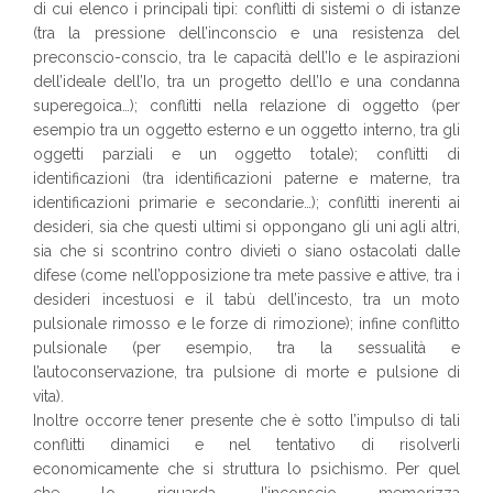
di cui elenco i principali tipi: conflitti di sistemi o di istanze
(tra la pressione dell’inconscio e una resistenza del
preconscio-conscio, tra le capacità dell’Io e le aspirazioni
dell’ideale dell’Io, tra un progetto dell’Io e una condanna
superegoica…); conflitti nella relazione di oggetto (per
esempio tra un oggetto esterno e un oggetto interno, tra gli
oggetti parziali e un oggetto totale); conflitti di
identificazioni (tra identificazioni paterne e materne, tra
identificazioni primarie e secondarie…); conflitti inerenti ai
desideri, sia che questi ultimi si oppongano gli uni agli altri,
sia che si scontrino contro divieti o siano ostacolati dalle
difese (come nell’opposizione tra mete passive e attive, tra i
desideri incestuosi e il tabù dell’incesto, tra un moto
pulsionale rimosso e le forze di rimozione); infine conflitto
pulsionale (per esempio, tra la sessualità e
l’autoconservazione, tra pulsione di morte e pulsione di
vita).
Inoltre occorre tener presente che è sotto l’impulso di tali
conflitti dinamici e nel tentativo di risolverli
economicamente che si struttura lo psichismo. Per quel