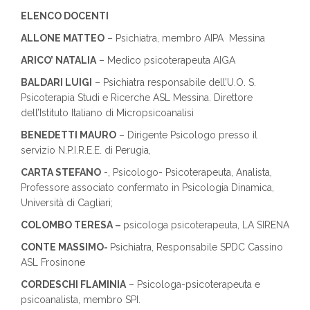
ELENCO DOCENTI
ALLONE MATTEO
– Psichiatra, membro AIPA Messina
ARICO’ NATALIA
– Medico psicoterapeuta AIGA
BALDARI LUIGI
– Psichiatra responsabile dell’U.O. S.
Psicoterapia Studi e Ricerche ASL Messina. Direttore
dell’Istituto Italiano di Micropsicoanalisi
BENEDETTI MAURO
– Dirigente Psicologo presso il
servizio N.P.I.R.E.E. di Perugia,
CARTA STEFANO
-, Psicologo- Psicoterapeuta, Analista,
Professore associato confermato in Psicologia Dinamica,
Università di Cagliari;
COLOMBO TERESA –
psicologa psicoterapeuta, LA SIRENA
CONTE MASSIMO-
Psichiatra, Responsabile SPDC Cassino
ASL Frosinone
CORDESCHI FLAMINIA
– Psicologa-psicoterapeuta e
psicoanalista, membro SPI.