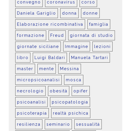
convegno
coronavirus
corso
Daniela Gariglio
donna
donne
Elaborazione ricombinativa
famiglia
formazione
Freud
giornata di studio
giornate siciliane
Immagine
lezioni
libro
Luigi Baldari
Manuela Tartari
master
mente
Messina
micropsicoanalisi
mosca
necrologio
obesità
opifer
psicoanalisi
psicopatologia
psicoterapia
realtà psichica
resilienza
seminario
sessualità