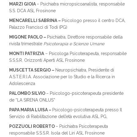
MARZI GIOIA
– Psichiatra micropsicoanalista, responsabile
S.S. DCA ASL Frosinone
MENCARELLI SABRINA –
Psicologo presso il centro DCA,
Palazzo Francisci di Todi (PG)
MIGONE PAOLO –
Psichiatra, Direttore responsabile della
rivista trimestrale
Psicoterapia e Scienze Umane
MONTI PATRIZIA
– Psicologa Psicoterapeuta, responsabile
S.S.S.R. Orizzonti Aperti ASL Frosinone
MUSCETTA SERGIO –
Neuropsichiatra, Presidente di
A.S.T.E.R.I.A. Associazione per lo Studio e la Ricerca in
Adolescenza
PALOMBO SILVIO
– Psicologo-psicoterapeuta presidente
de “LA SIRENA ONLUS”
PAPA MARIA LUISA –
Psicologo-psicoterapeuta presso Il
Servizio di Riabilitazione dell’età evolutiva ASL PG,
POZZUOLI ROBERTO
– Psichiatra Psicoterapeuta
responsabile S.S.S.R. Isola del Liri ASL Frosinone