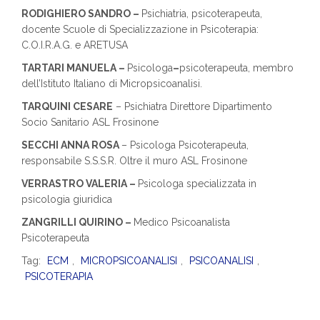
RODIGHIERO SANDRO –
Psichiatria, psicoterapeuta,
docente Scuole di Specializzazione in Psicoterapia:
C.O.I.R.A.G. e ARETUSA
TARTARI MANUELA –
Psicologa
–
psicoterapeuta, membro
dell’Istituto Italiano di Micropsicoanalisi.
TARQUINI CESARE
– Psichiatra Direttore Dipartimento
Socio Sanitario ASL Frosinone
SECCHI ANNA ROSA
– Psicologa Psicoterapeuta,
responsabile S.S.S.R. Oltre il muro ASL Frosinone
VERRASTRO VALERIA –
Psicologa specializzata in
psicologia giuridica
ZANGRILLI QUIRINO –
Medico Psicoanalista
Psicoterapeuta
Tag:
ECM
,
MICROPSICOANALISI
,
PSICOANALISI
,
PSICOTERAPIA