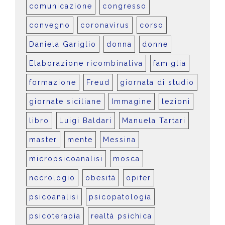
comunicazione
congresso
convegno
coronavirus
corso
Daniela Gariglio
donna
donne
Elaborazione ricombinativa
famiglia
formazione
Freud
giornata di studio
giornate siciliane
Immagine
lezioni
libro
Luigi Baldari
Manuela Tartari
master
mente
Messina
micropsicoanalisi
mosca
necrologio
obesità
opifer
psicoanalisi
psicopatologia
psicoterapia
realtà psichica