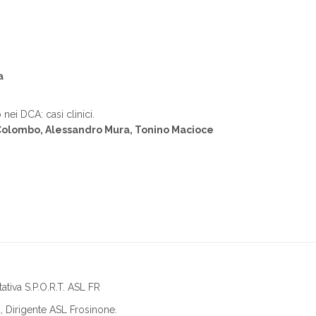
ra
 nei DCA: casi clinici.
 Colombo, Alessandro Mura, Tonino Macioce
ativa S.P.O.R.T. ASL FR
, Dirigente ASL Frosinone.