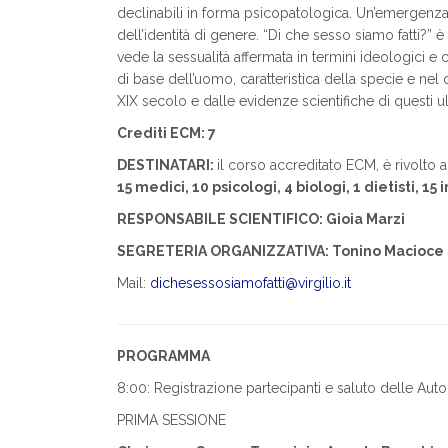
declinabili in forma psicopatologica. Un’emergenza
dell’identità di genere. “Di che sesso siamo fatti?”
vede la sessualità affermata in termini ideologici e cel
di base dell’uomo, caratteristica della specie e nel 
XIX secolo e dalle evidenze scientifiche di questi u
Crediti ECM: 7
DESTINATARI:
il corso accreditato ECM, è rivolto a
15 medici, 10 psicologi, 4 biologi, 1 dietisti, 15
RESPONSABILE SCIENTIFICO: Gioia Marzi
SEGRETERIA ORGANIZZATIVA: Tonino Macioce 
Mail:
dichesessosiamofatti@virgilio.it
PROGRAMMA
8:00: Registrazione partecipanti e saluto delle Autor
PRIMA SESSIONE