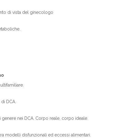
punto di vista del ginecologo
etaboliche.
no
ltifamiliare.
o di DCA.
à di genere nei DCA. Corpo reale, corpo ideale.
 tra modelli disfunzionali ed eccessi alimentari.