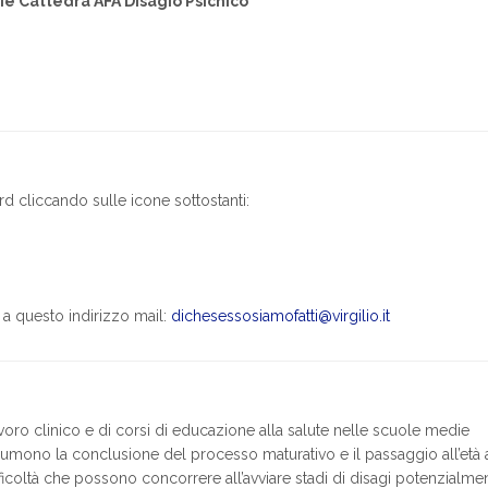
rie Cattedra AFA
Disagio Psichico
d cliccando sulle icone sottostanti:
 a questo indirizzo mail:
dichesessosiamofatti@virgilio.it
oro clinico e di corsi di educazione alla salute nelle scuole medie
sumono la conclusione del processo maturativo e il passaggio all’età 
icoltà che possono concorrere all’avviare stadi di disagi potenzialme