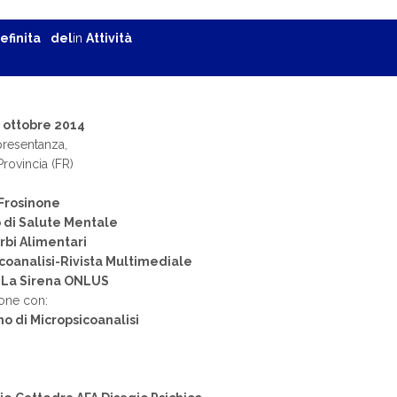
efinita del
in
Attività
0 ottobre 2014
presentanza,
Provincia (FR)
Frosinone
 di Salute Mentale
urbi Alimentari
coanalisi-Rivista Multimediale
 La Sirena ONLUS
one con:
ano di Micropsicoanalisi