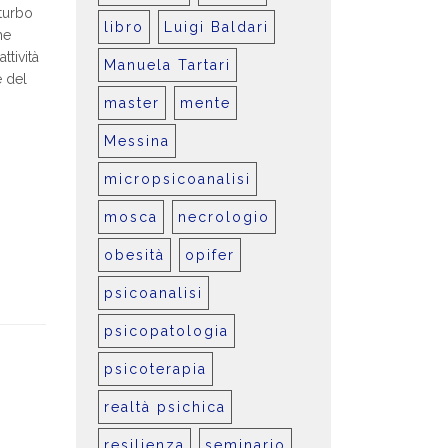
sturbo
libro
Luigi Baldari
he
ttività
Manuela Tartari
e del
master
mente
Messina
micropsicoanalisi
mosca
necrologio
obesità
opifer
psicoanalisi
psicopatologia
psicoterapia
realtà psichica
resilienza
seminario