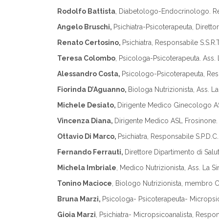
Rodolfo Battista
, Diabetologo-Endocrinologo. Res
Angelo Bruschi,
Psichiatra-Psicoterapeuta, Direttor
Renato Certosino,
Psichiatra, Responsabile S.S.R
Teresa Colombo
, Psicologa-Psicoterapeuta. Ass.
Alessandro Costa,
Psicologo-Psicoterapeuta, Res
Fiorinda D’Aguanno,
Biologa Nutrizionista, Ass. L
Michele Desiato,
Dirigente Medico Ginecologo A
Vincenza Diana,
Dirigente Medico ASL Frosinone.
Ottavio Di Marco,
Psichiatra, Responsabile S.P.D.C.
Fernando Ferrauti,
Direttore Dipartimento di Salu
Michela Imbriale
, Medico Nutrizionista, Ass. La 
Tonino Macioce
, Biologo Nutrizionista, membro C
Bruna Marzi,
Psicologa- Psicoterapeuta- Micropsic
Gioia Marzi
, Psichiatra- Micropsicoanalista, Resp