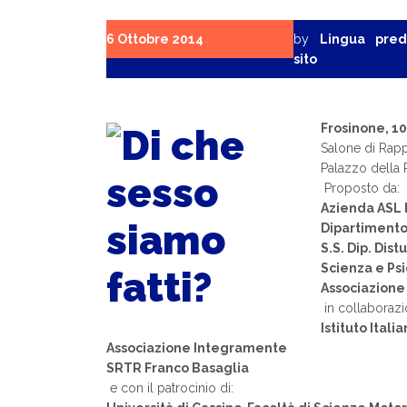
6 Ottobre 2014
by
Lingua pred
sito
Frosinone, 1
Salone di Rap
Palazzo della 
Proposto da:
Azienda ASL 
Dipartimento
S.S. Dip. Dist
Scienza e Psi
Associazione
in collaborazi
Istituto Itali
Associazione Integramente
SRTR Franco Basaglia
e con il patrocinio di: