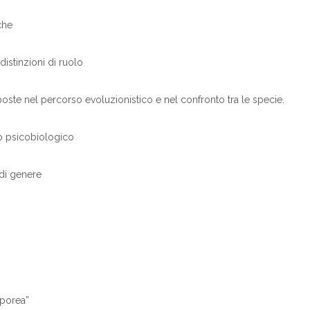
che
distinzioni di ruolo
risposte nel percorso evoluzionistico e nel confronto tra le specie.
no psicobiologico
 di genere
rporea”