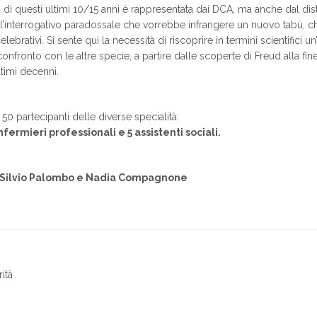
 di questi ultimi 10/15 anni è rappresentata dai DCA, ma anche dal di
 è l’interrogativo paradossale che vorrebbe infrangere un nuovo tabù, c
ebrativi. Si sente qui la necessità di riscoprire in termini scientifici un’a
confronto con le altre specie, a partire dalle scoperte di Freud alla fin
ltimi decenni.
 50 partecipanti delle diverse specialità:
 infermieri professionali e 5 assistenti sociali.
Silvio Palombo e Nadia Compagnone
ità