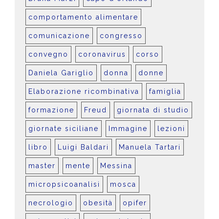
comportamento alimentare
comunicazione
congresso
convegno
coronavirus
corso
Daniela Gariglio
donna
donne
Elaborazione ricombinativa
famiglia
formazione
Freud
giornata di studio
giornate siciliane
Immagine
lezioni
libro
Luigi Baldari
Manuela Tartari
master
mente
Messina
micropsicoanalisi
mosca
necrologio
obesità
opifer