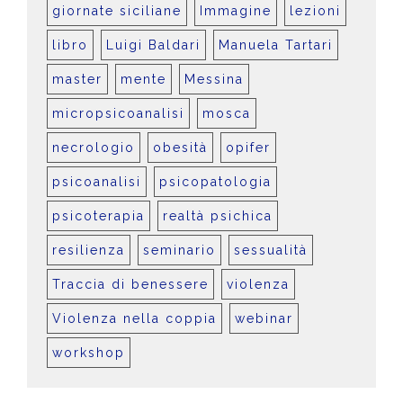
giornate siciliane
Immagine
lezioni
libro
Luigi Baldari
Manuela Tartari
master
mente
Messina
micropsicoanalisi
mosca
necrologio
obesità
opifer
psicoanalisi
psicopatologia
psicoterapia
realtà psichica
resilienza
seminario
sessualità
Traccia di benessere
violenza
Violenza nella coppia
webinar
workshop