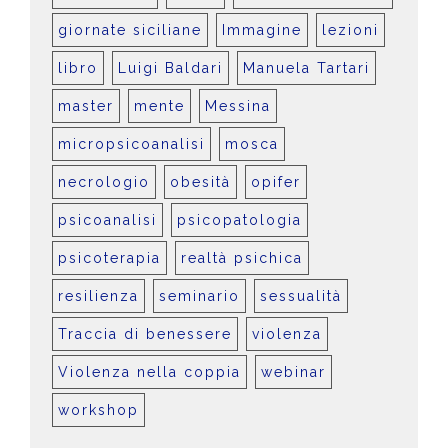
giornate siciliane
Immagine
lezioni
libro
Luigi Baldari
Manuela Tartari
master
mente
Messina
micropsicoanalisi
mosca
necrologio
obesità
opifer
psicoanalisi
psicopatologia
psicoterapia
realtà psichica
resilienza
seminario
sessualità
Traccia di benessere
violenza
Violenza nella coppia
webinar
workshop