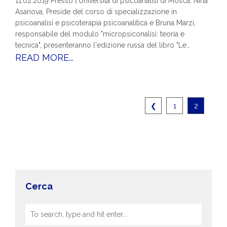
11.02.2019 Presso l'Università di psicoanalisi di Mosca, Nina
Asanova, Preside del corso di specializzazione in
psicoanalisi e psicoterapia psicoanalitica e Bruna Marzi,
responsabile del modulo "micropsiconalisi: teoria e
tecnica", presenteranno l'edizione russa del libro "Le…
READ MORE...
❮
1
2
Cerca