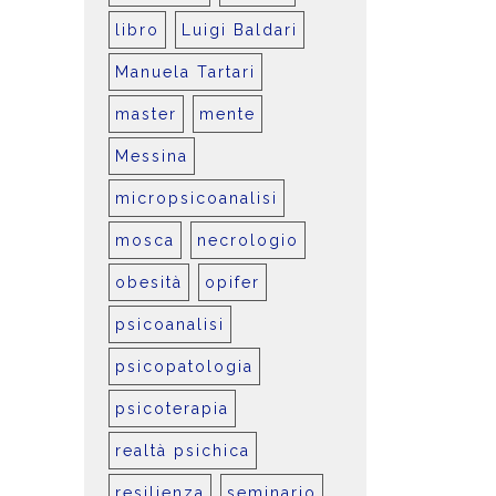
libro
Luigi Baldari
Manuela Tartari
master
mente
Messina
micropsicoanalisi
mosca
necrologio
obesità
opifer
psicoanalisi
psicopatologia
psicoterapia
realtà psichica
resilienza
seminario