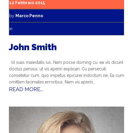
12 Febbraio 2015
by
Marco Penno
in
John Smith
Id suas maiestatis ius. Nam posse doming cu, ea vis dicunt
doctus persius, ut vis aperiri explicari. Cu persecuti
consetetur cum, quo impetus epicurei indoctum ne. Ea cum
omittam tacimates erroribus. Nam vis aperiri…
READ MORE...