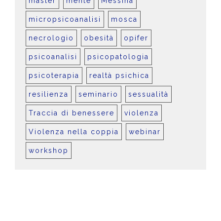
master
mente
Messina
micropsicoanalisi
mosca
necrologio
obesità
opifer
psicoanalisi
psicopatologia
psicoterapia
realtà psichica
resilienza
seminario
sessualità
Traccia di benessere
violenza
Violenza nella coppia
webinar
workshop