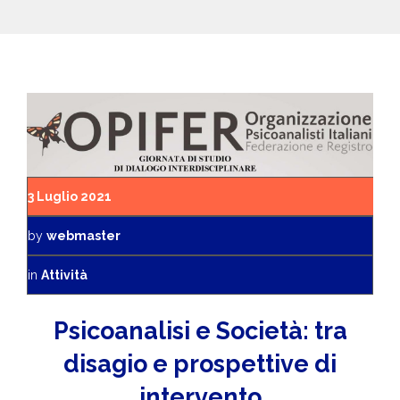
3 Luglio 2021
by
webmaster
in
Attività
Psicoanalisi e Società: tra
disagio e prospettive di
intervento